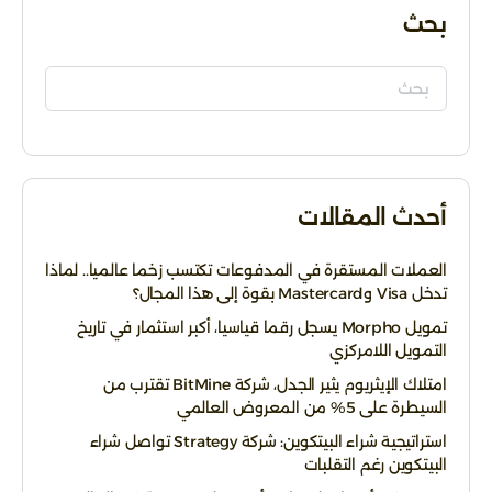
بحث
أحدث المقالات
العملات المستقرة في المدفوعات تكتسب زخما عالميا.. لماذا
تدخل Visa وMastercard بقوة إلى هذا المجال؟
تمويل Morpho يسجل رقما قياسيا، أكبر استثمار في تاريخ
التمويل اللامركزي
امتلاك الإيثريوم يثير الجدل، شركة BitMine تقترب من
السيطرة على 5% من المعروض العالمي
استراتيجية شراء البيتكوين: شركة Strategy تواصل شراء
البيتكوين رغم التقلبات