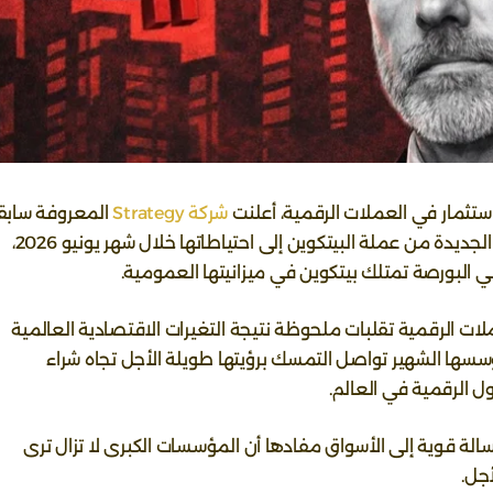
استثمار في العملات الرقمية، أعلنت
شركة Strategy
المعروفة سابق
باسم MicroStrategy عن إضافة آلاف الوحدات الجديدة من عملة البيتكوين إلى احتياطاتها خلال شهر يونيو 2026،
ي البورصة تمتلك بيتكوين في ميزانيتها العمومية.
ات الرقمية تقلبات ملحوظة نتيجة التغيرات الاقتصادية العالمية
 مؤسسها الشهير تواصل التمسك برؤيتها طويلة الأجل تجاه شراء
ول الرقمية في العالم.
الة قوية إلى الأسواق مفادها أن المؤسسات الكبرى لا تزال ترى
أجل.