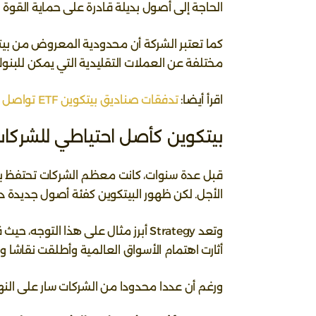
الحاجة إلى أصول بديلة قادرة على حماية القوة 
مختلفة عن العملات التقليدية التي يمكن للبنوك 
اقرأ أيضا:
تدفقات صناديق بيتكوين ETF تواصل التأثير على السوق، والمستثمرون يراقبون حركة المليارات يوميا
بيتكوين كأصل احتياطي للشركا
قبل عدة سنوات، كانت معظم الشركات تحتفظ ب
الأجل. لكن ظهور البيتكوين كفئة أصول جديدة دف
وتعد Strategy أبرز مثال على هذا ال
أثارت اهتمام الأسواق العالمية وأطلقت نقاشا 
ورغم أن عددا محدودا من الشركات سار على النهج نفسه، فإن تأثير Strategy عل