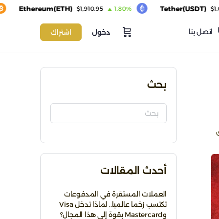
thereum(ETH)
Tether(USDT)
$1,910.95
1.80%
$1.00
0.
اتصل بنا
دخول
اشتراك
بحث
أحدث المقالات
العملات المستقرة في المدفوعات
تكتسب زخما عالميا.. لماذا تدخل Visa
وMastercard بقوة إلى هذا المجال؟