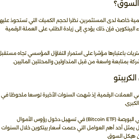
السوق؟
عمليات الشراء التي تنفذها Strategy بأهمية خاصة لدى المستثمرين، نظرا لحجم الكميات التي تستحوذ عليه
البيتكوين، فإن ذلك يؤدي إلى زيادة الطلب على العملة الرقمية
ريات باعتبارها مؤشرا على استمرار التفاؤل المؤسسي تجاه مستقبل
شركة بمتابعة واسعة من قبل المتداولين والمحللين الماليين.
كريبتو
لتي تستثمر في العملات الرقمية، إذ شهدت السنوات الأخيرة توسعا ملحوظا في
لكبرى.
وقد ساهم إطلاق صناديق بيتكوين المتداولة في البورصة (Bitcoin ETF) في تسهيل دخول رؤوس الأموال
ل يمثل أحد أهم العوامل التي دعمت أسعار بيتكوين خلال السنوات
ن هيكل السوق.