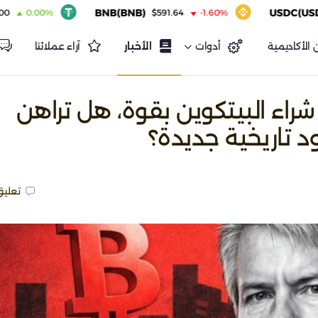
BNB(BNB)
USDC(USDC)
00%
$591.64
-1.60%
$1.
 الأكاديمية
أدوات
الأخبار
آراء عملائنا
Str تواصل شراء البيتكوين بقوة، هل تراهن
 تاريخية جديدة؟
تعليق