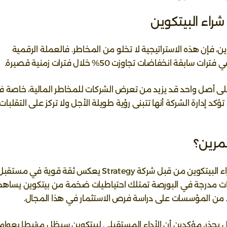
شراء البيتكوين
كوين، فإن هذه الاستراتيجية لا تخلو من المخاطر. فالعملة الرقمية
نخفاضات تجاوزت 50% خلال فترات زمنية قصيرة.
لى أصل واحد قد يزيد من تعرض الشركات للمخاطر المالية، خاصة 
 إدارة الشركة أنها تتبنى رؤية طويلة الأجل ولا تركز على التقلبات
مرين؟
يرى كثير من المستثمرين أن استمرار عمليات شراء البيتكوين من قبل شركة Strategy يعكس ثقة قوية في مستق
كات مدرجة في البورصة تمتلك احتياطيات ضخمة من بيتكوين يساهم
د من المؤسسات على دراسة فرص الاستثمار في هذا المجال.
بحذر، مؤكدين أن الأداء المستقبلي لبيتكوين سيظل مرتبطا بعوام