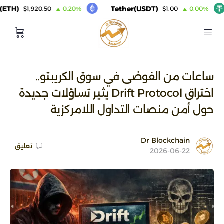
)
Tether(USDT)
$1,920.50
0.20%
$1.00
0.00%
ساعات من الفوضى في سوق الكريبتو..
اختراق Drift Protocol يثير تساؤلات جديدة
حول أمن منصات التداول اللامركزية
Dr Blockchain
تعليق
2026-06-22