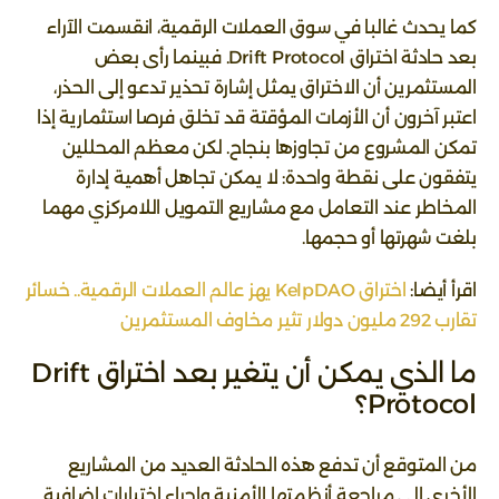
كما يحدث غالبا في سوق العملات الرقمية، انقسمت الآراء
بعد حادثة اختراق Drift Protocol. فبينما رأى بعض
المستثمرين أن الاختراق يمثل إشارة تحذير تدعو إلى الحذر،
اعتبر آخرون أن الأزمات المؤقتة قد تخلق فرصا استثمارية إذا
تمكن المشروع من تجاوزها بنجاح. لكن معظم المحللين
يتفقون على نقطة واحدة: لا يمكن تجاهل أهمية إدارة
المخاطر عند التعامل مع مشاريع التمويل اللامركزي مهما
بلغت شهرتها أو حجمها.
اقرأ أيضا:
اختراق KelpDAO يهز عالم العملات الرقمية.. خسائر
تقارب 292 مليون دولار تثير مخاوف المستثمرين
ما الذي يمكن أن يتغير بعد اختراق Drift
Protocol؟
من المتوقع أن تدفع هذه الحادثة العديد من المشاريع
الأخرى إلى مراجعة أنظمتها الأمنية وإجراء اختبارات إضافية