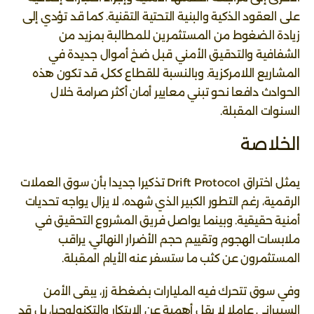
على العقود الذكية والبنية التحتية التقنية. كما قد تؤدي إلى
زيادة الضغوط من المستثمرين للمطالبة بمزيد من
الشفافية والتدقيق الأمني قبل ضخ أموال جديدة في
المشاريع اللامركزية. وبالنسبة للقطاع ككل، قد تكون هذه
الحوادث دافعا نحو تبني معايير أمان أكثر صرامة خلال
السنوات المقبلة.
الخلاصة
يمثل اختراق Drift Protocol تذكيرا جديدا بأن سوق العملات
الرقمية، رغم التطور الكبير الذي شهده، لا يزال يواجه تحديات
أمنية حقيقية. وبينما يواصل فريق المشروع التحقيق في
ملابسات الهجوم وتقييم حجم الأضرار النهائي، يراقب
المستثمرون عن كثب ما ستسفر عنه الأيام المقبلة.
وفي سوق تتحرك فيه المليارات بضغطة زر، يبقى الأمن
السيبراني عاملا لا يقل أهمية عن الابتكار والتكنولوجيا، بل قد