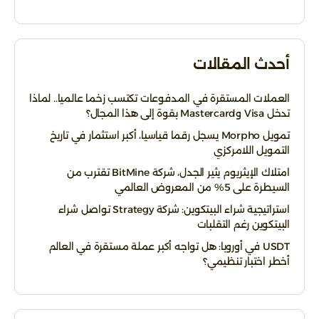
أحدث المقالات
العملات المستقرة في المدفوعات تكتسب زخما عالميا.. لماذا
تدخل Visa وMastercard بقوة إلى هذا المجال؟
تمويل Morpho يسجل رقما قياسيا، أكبر استثمار في تاريخ
التمويل اللامركزي
امتلاك الإيثريوم يثير الجدل، شركة BitMine تقترب من
السيطرة على 5% من المعروض العالمي
استراتيجية شراء البيتكوين: شركة Strategy تواصل شراء
البيتكوين رغم التقلبات
USDT في أوروبا: هل تواجه أكبر عملة مستقرة في العالم
أخطر اختبار تنظيمي؟