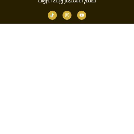
لتعلم الاستثمار وبناء الثروات
أهم الصفحات
آخرى
الرئيسية
سياسة الخصوصية
الخدمات
شروط الخدمة
اتصل بنا
إشعار إخلاء المسؤولية
اتصل بنا
info@dr-blockchain.com
004917681082132
جميع الحقوق محفوظة ل dr-blockchain.com
تم تصميم وتطوير المنصة بواسطة
Coach Solutions