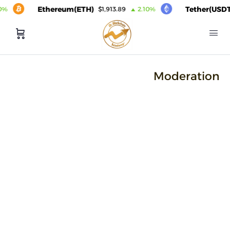
Ethereum(ETH)
Tether(USDT
0%
$1,913.89
2.10%
Moderation