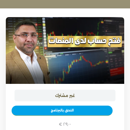
غير مشترك
التحق بالبرنامج
٢٩٫٠٠ €